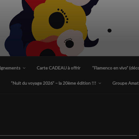
ENCA PLANTA TACÓN
 uniques à Nantes
eignements
Carte CADEAU à offrir
“Flamenco en vivo” (déco
“Nuit du voyage 2026” – la 20ème édition !!!
Groupe Amat