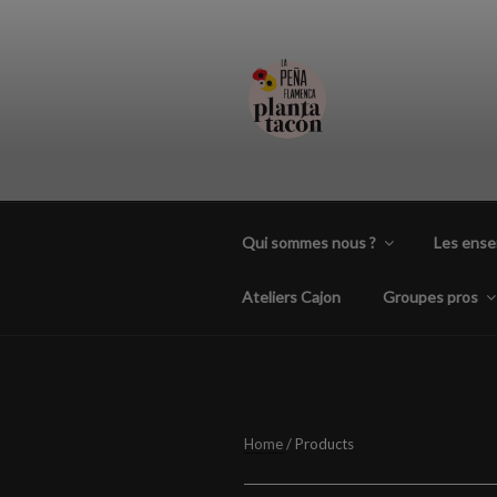
Aller
au
contenu
principal
PEÑA FLAM
Association et festival flamencos
Qui sommes nous ?
Les ens
Ateliers Cajon
Groupes pros
Home
/ Products