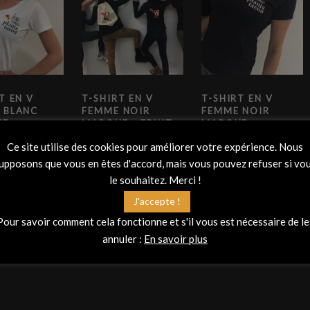
T EN V
T-SHIRT EN V
T-SHIRT EN V
 BLANC
FEMME NOIR
FEMME NOIR
UE
MARQUE « FRUIT
MARQUE
ELL »
OF THE LOOM »
« RUSSELL »
Ce site utilise des cookies pour améliorer votre expérience. Nous
15,00
€
25,00
€
upposons que vous en êtes d'accord, mais vous pouvez refuser si vo
le souhaitez. Merci !
cart
Add to cart
Add to cart
J'accepte !
Pour savoir comment cela fonctionne et s'il vous est nécessaire de le
annuler :
En savoir plus