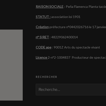
RAISON SOCIALE
: Peña Flamenca Planta tacó
STATUT :
association loi 1901
Création
préfecture n°0442026716 le 17 janvie
n° SIRET
: 48229062400014
CODE ape
: 9001Z Arts du spectacle vivant
Licence
2-n°2-1004837 Producteur de spectacl
RECHERCHER
Recherche
pour
: