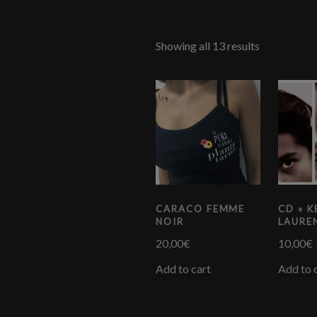
Showing all 13 results
CARACO FEMME
CD « K
NOIR
LAURE
20,00
€
10,00
€
Add to cart
Add to 