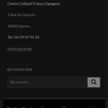
Centre Culturel Franco Espagnol
1 Rue du Guesclin
44000 Nantes
Tel : 06 59 07 92 34
Nous contacter
RECHERCHER
Recherche
Recher
pour
:
À PROPOS DE CE SITE