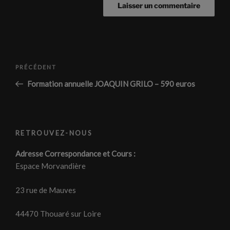
Navigation
Article
PRÉCÉDENT
de
précédent
Formation annuelle JOAQUIN GRILO – 590 euros
l’article
RETROUVEZ-NOUS
Adresse Correspondance et Cours :
Espace Morvandière
23 rue de Mauves
44470 Thouaré sur Loire