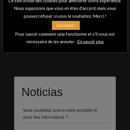
Ce site utilise des cookies pour améliorer votre expérience.
Crédits photos :
Nous supposons que vous en êtes d'accord, mais vous
pouvez refuser si vous le souhaitez. Merci !
Conception et réalisation :
J'accepte !
Virginie MARCHAND PASCON
/
Laura MOLINA
/
Pour savoir comment cela fonctionne et s'il vous est
Sandrine ALLANO
nécessaire de les annuler :
En savoir plus
Noticias
Vous souhaitez suivre notre actualité et
avoir des informations ?