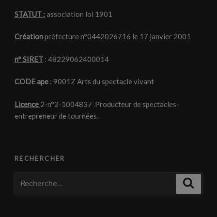
STATUT :
association loi 1901
Création
préfecture n°0442026716 le 17 janvier 2001
n° SIRET
: 48229062400014
CODE ape
: 9001Z Arts du spectacle vivant
Licence
2-n°2-1004837 Producteur de spectacles-
entrepreneur de tournées.
RECHERCHER
Recherche
Recher
pour
: