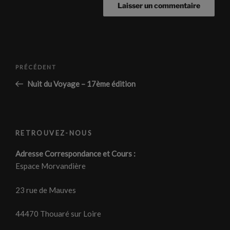
Navigation
Article
PRÉCÉDENT
de
précédent
Nuit du Voyage – 17ème édition
l’article
RETROUVEZ-NOUS
Adresse Correspondance et Cours :
Espace Morvandière
23 rue de Mauves
44470 Thouaré sur Loire