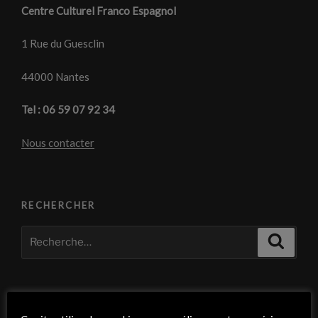
Centre Culturel Franco Espagnol
1 Rue du Guesclin
44000 Nantes
Tel : 06 59 07 92 34
Nous contacter
RECHERCHER
Recherche
Recher
pour
:
À PROPOS DE CE SITE