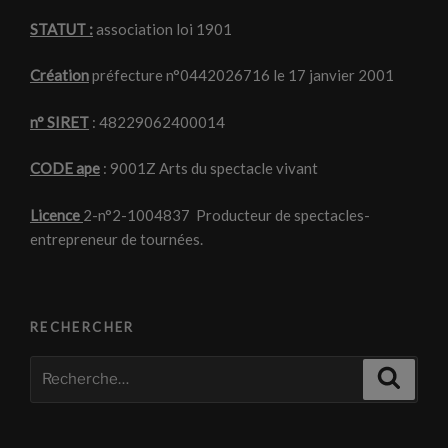
STATUT :
association loi 1901
Création
préfecture n°0442026716 le 17 janvier 2001
n° SIRET
: 48229062400014
CODE ape
: 9001Z Arts du spectacle vivant
Licence
2-n°2-1004837 Producteur de spectacles-
entrepreneur de tournées.
RECHERCHER
Recherche
Recher
pour
: