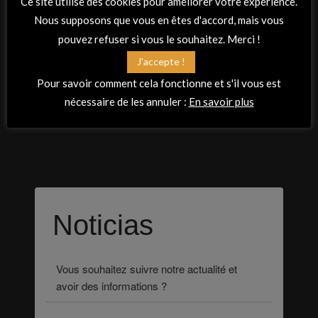
Ce site utilise des cookies pour améliorer votre expérience.
Crédits photos :
Nous supposons que vous en êtes d'accord, mais vous
pouvez refuser si vous le souhaitez. Merci !
Conception et réalisation :
J'accepte !
Virginie MARCHAND PASCON
/
Laura MOLINA
/
Pour savoir comment cela fonctionne et s'il vous est
Sandrine ALLANO
nécessaire de les annuler :
En savoir plus
Noticias
Vous souhaitez suivre notre actualité et
avoir des informations ?