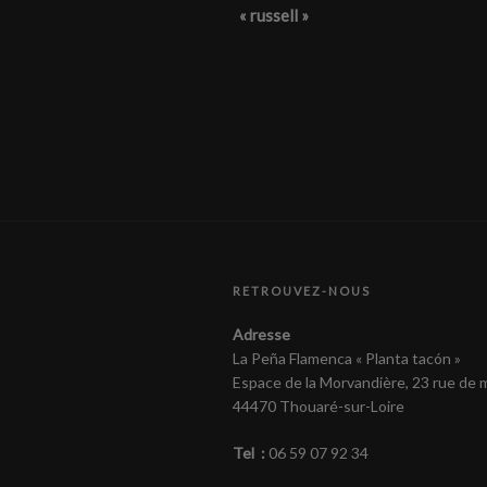
« russell »
l’article
RETROUVEZ-NOUS
Adresse
La Peña Flamenca « Planta tacón »
Espace de la Morvandière, 23 rue de
44470 Thouaré-sur-Loire
Tel :
06 59 07 92 34