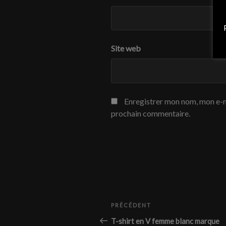
Site web
Enregistrer mon nom, mon e-m
prochain commentaire.
Navigation
Article
PRÉCÉDENT
de
précédent
T-shirt en V femme blanc marque