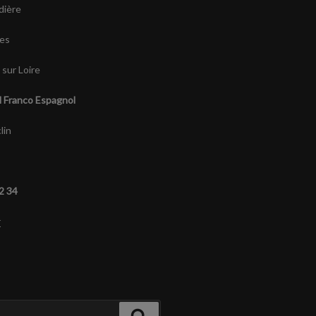
dière
es
sur Loire
l Franco Espagnol
lin
92 34
r
Recherche