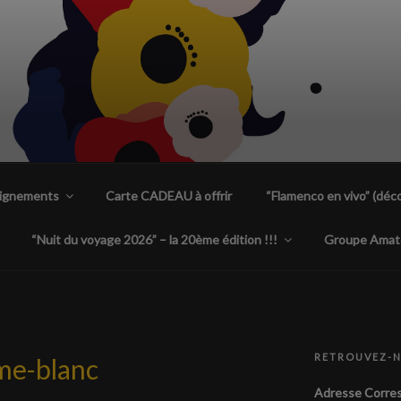
ENCA PLANTA TACÓN
 uniques à Nantes
eignements
Carte CADEAU à offrir
“Flamenco en vivo” (déco
“Nuit du voyage 2026” – la 20ème édition !!!
Groupe Amat
RETROUVEZ-
mme-blanc
Adresse Corres