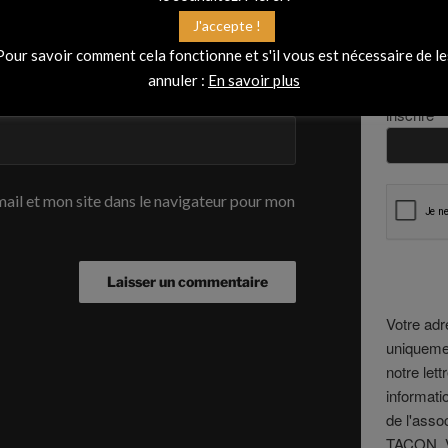
Vous sou
J'accepte !
et avoir 
Pour savoir comment cela fonctionne et s'il vous est nécessaire de le
annuler :
En savoir plus
Entrez vo
inscrire
*
ail et mon site dans le navigateur pour mon
Votre ad
uniquemen
notre lett
informati
de l'ass
TACON. V