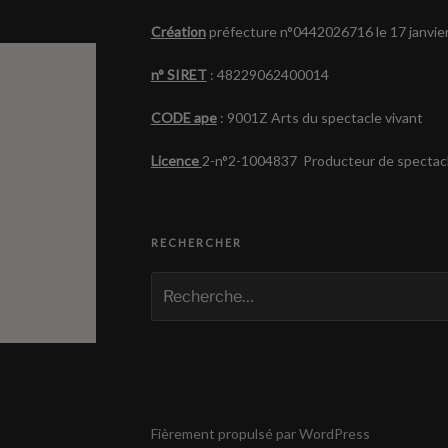
Création
préfecture n°0442026716 le 17 janvie
n° SIRET
: 48229062400014
CODE ape
: 9001Z Arts du spectacle vivant
Licence
2-n°2-1004837 Producteur de spectacl
RECHERCHER
Recherche
pour
:
Fièrement propulsé par WordPress