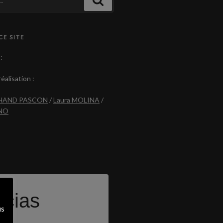
CE SITE
:
éalisation :
CHAND PASCON
/
Laura MOLINA
/
ANO
icias
us