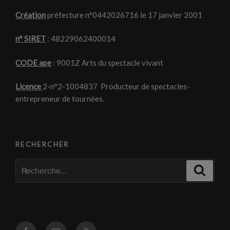
Création
préfecture n°0442026716 le 17 janvier 2001
n° SIRET
: 48229062400014
CODE ape
: 9001Z Arts du spectacle vivant
Licence
2-n°2-1004837 Producteur de spectacles-
entrepreneur de tournées.
RECHERCHER
Recherche
Recher
pour
:
Facebook
Courriel
Youtube