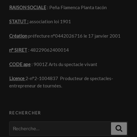
RAISON SOCIALE
: Peña Flamenca Planta tacón
STATUT :
association loi 1901
Création
préfecture n°0442026716 le 17 janvier 2001
n° SIRET
: 48229062400014
CODE ape
: 9001Z Arts du spectacle vivant
Licence
2-n°2-1004837 Producteur de spectacles-
entrepreneur de tournées.
RECHERCHER
Recherche
Recher
pour