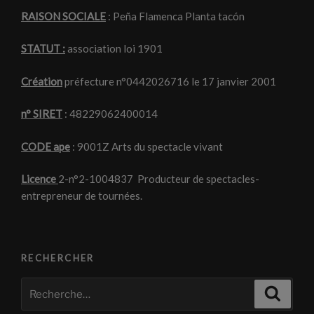
RAISON SOCIALE
: Peña Flamenca Planta tacón
STATUT :
association loi 1901
Création
préfecture n°0442026716 le 17 janvier 2001
n° SIRET
: 48229062400014
CODE ape
: 9001Z Arts du spectacle vivant
Licence
2-n°2-1004837 Producteur de spectacles-
entrepreneur de tournées.
RECHERCHER
Recherche
Recher
pour