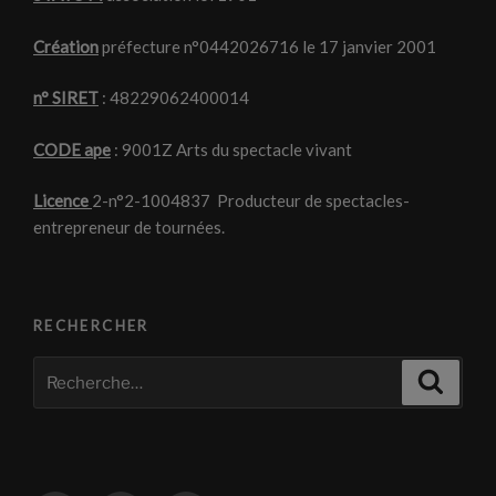
Création
préfecture n°0442026716 le 17 janvier 2001
n° SIRET
: 48229062400014
CODE ape
: 9001Z Arts du spectacle vivant
Licence
2-n°2-1004837 Producteur de spectacles-
entrepreneur de tournées.
RECHERCHER
Recherche
Recher
pour
: