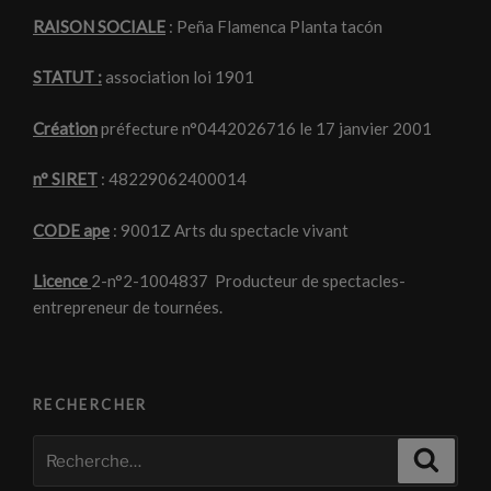
RAISON SOCIALE
: Peña Flamenca Planta tacón
STATUT :
association loi 1901
Création
préfecture n°0442026716 le 17 janvier 2001
n° SIRET
: 48229062400014
CODE ape
: 9001Z Arts du spectacle vivant
Licence
2-n°2-1004837 Producteur de spectacles-
entrepreneur de tournées.
RECHERCHER
Recherche
Recher
pour