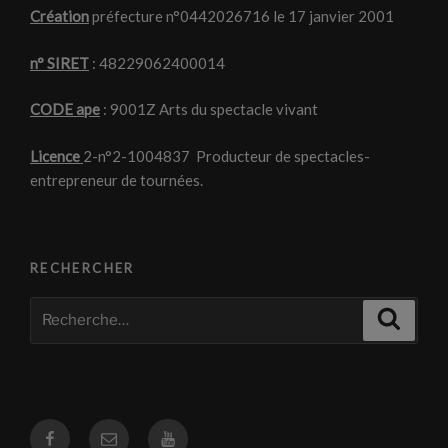
Création
préfecture n°0442026716 le 17 janvier 2001
n° SIRET
: 48229062400014
CODE ape
: 9001Z Arts du spectacle vivant
Licence
2-n°2-1004837 Producteur de spectacles-
entrepreneur de tournées.
RECHERCHER
Recherche
Recher
pour
:
Facebook
Courriel
Youtube