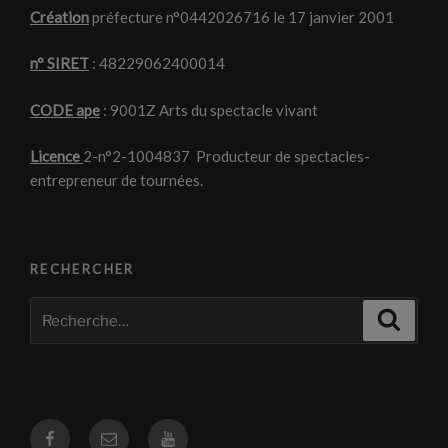
Création
préfecture n°0442026716 le 17 janvier 2001
n° SIRET
: 48229062400014
CODE ape
: 9001Z Arts du spectacle vivant
Licence
2-n°2-1004837 Producteur de spectacles-
entrepreneur de tournées.
RECHERCHER
Recherche
Recher
pour
:
Facebook
Courriel
Youtube