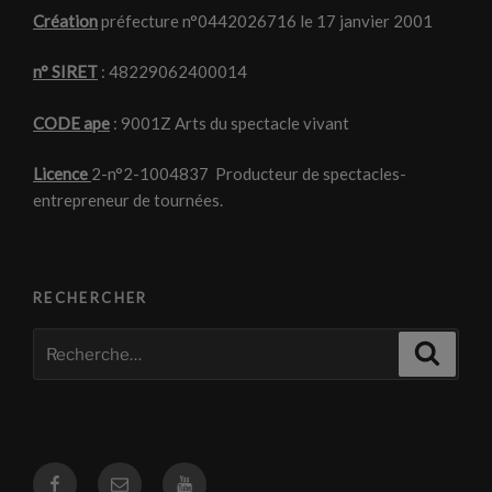
Création
préfecture n°0442026716 le 17 janvier 2001
n° SIRET
: 48229062400014
CODE ape
: 9001Z Arts du spectacle vivant
Licence
2-n°2-1004837 Producteur de spectacles-
entrepreneur de tournées.
RECHERCHER
Recherche
Recher
pour
:
Facebook
Courriel
Youtube