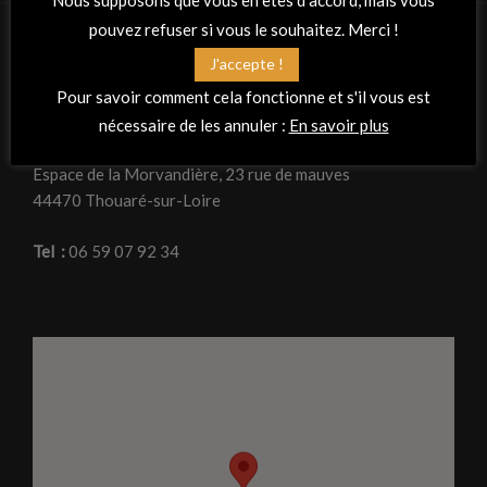
Nous supposons que vous en êtes d'accord, mais vous
pouvez refuser si vous le souhaitez. Merci !
J'accepte !
RETROUVEZ-NOUS
Pour savoir comment cela fonctionne et s'il vous est
Adresse
nécessaire de les annuler :
En savoir plus
La Peña Flamenca « Planta tacón »
Espace de la Morvandière, 23 rue de mauves
44470 Thouaré-sur-Loire
Tel :
06 59 07 92 34