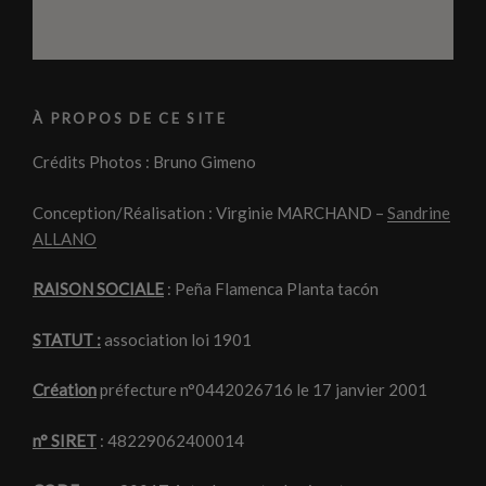
l
l
u
e
e
n
f
f
e
e
e
n
n
n
o
ê
ê
u
t
t
v
r
r
e
À PROPOS DE CE SITE
e
e
l
)
)
l
e
Crédits Photos : Bruno Gimeno
f
e
n
ê
Conception/Réalisation : Virginie MARCHAND –
Sandrine
t
ALLANO
r
e
)
RAISON SOCIALE
: Peña Flamenca Planta tacón
STATUT :
association loi 1901
Création
préfecture n°0442026716 le 17 janvier 2001
n° SIRET
: 48229062400014