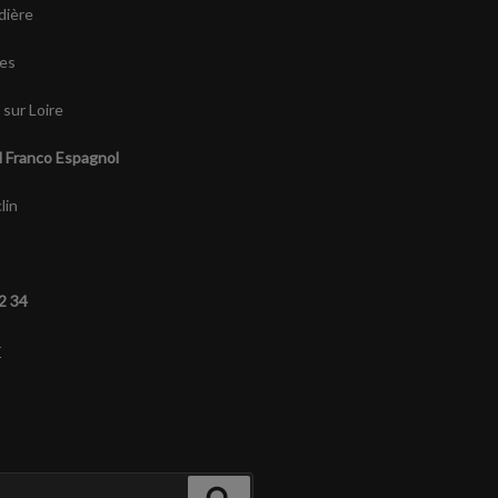
dière
es
sur Loire
l Franco Espagnol
lin
92 34
r
Recherche