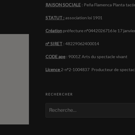
RAISON SOCIALE
: Peña Flamenca Planta tacó
STATUT :
association loi 1901
Création
préfecture n°0442026716 le 17 janvie
n° SIRET
: 48229062400014
CODE ape
: 9001Z Arts du spectacle vivant
Licence
2-n°2-1004837 Producteur de spectacl
RECHERCHER
Recherche
pour
: