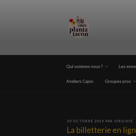
Aller
au
contenu
principal
PEÑA FLAM
Association et festival flamencos
Qui sommes nous ?
Les ens
Ateliers Cajon
Groupes pros
PUBLIÉ
20 OCTOBRE 2019
PAR
VIRGINIE
LE
La billetterie en li