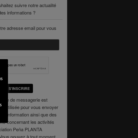
haitez suivre notre actualité
des informations ?
tre adresse email pour vous
us
S'INSCRIRE
resse de messagerie est
s
t utilisée pour vous envoyer
re d'information ainsi que des
ons concernant les activités
ociation Peña PLANTA
ous pouvez à tout moment