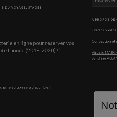
pour
:
IS DU VOYAGE
,
STAGES
À PROPOS DE 
Crédits photos 
Conception et r
tterie en ligne pour réserver vos
te l’année (2019-2020) !”
Virginie MAR
Sandrine ALL
chaine édition sera disponible ?
Not