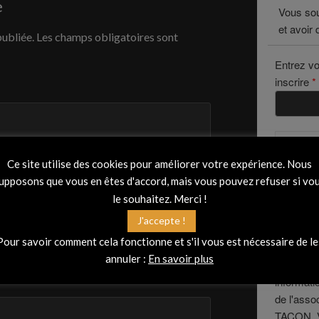
e
Vous sou
et avoir 
publiée.
Les champs obligatoires sont
Entrez vo
inscrire
*
Ce site utilise des cookies pour améliorer votre expérience. Nous
upposons que vous en êtes d'accord, mais vous pouvez refuser si vo
le souhaitez. Merci !
J'accepte !
Votre ad
Pour savoir comment cela fonctionne et s'il vous est nécessaire de le
uniquemen
annuler :
En savoir plus
notre lett
informati
de l'ass
TACON. V