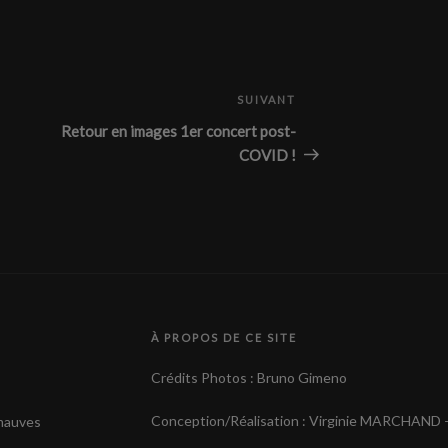
SUIVANT
Article
suivant
Retour en images 1er concert post-
COVID !
À PROPOS DE CE SITE
Crédits Photos : Bruno Gimeno
Conception/Réalisation : Virginie MARCHAND 
 mauves