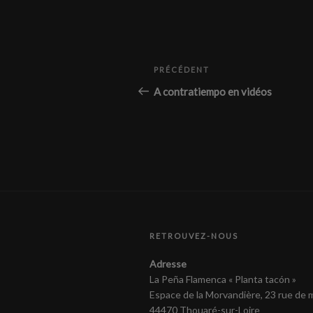
Navigation
Article
PRÉCÉDENT
de
précédent
A contratiempo en vidéos
l’article
RETROUVEZ-NOUS
Adresse
La Peña Flamenca « Planta tacón »
Espace de la Morvandière, 23 rue de
44470 Thouaré-sur-Loire