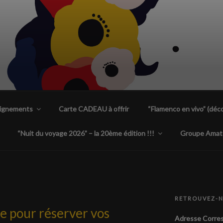
ENCA PLANTA TACÓN
 uniques à Nantes
eignements
Carte CADEAU à offrir
“Flamenco en vivo” (déco
“Nuit du voyage 2026” – la 20ème édition !!!
Groupe Amat
RETROUVEZ-
gne pour réserver vos
Adresse Corres