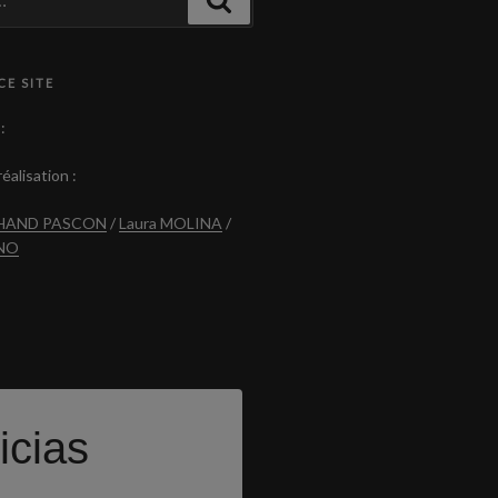
CE SITE
:
éalisation :
CHAND PASCON
/
Laura MOLINA
/
ANO
icias