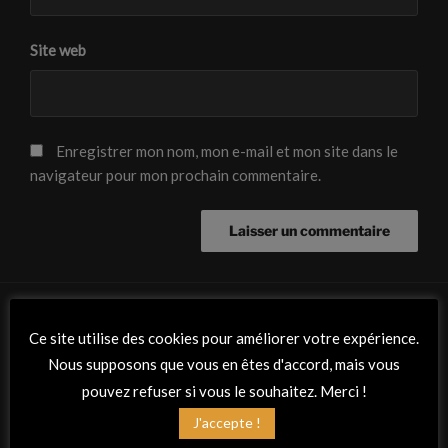
Site web
Enregistrer mon nom, mon e-mail et mon site dans le
navigateur pour mon prochain commentaire.
Ce site utilise des cookies pour améliorer votre expérience.
RETROUVEZ-NOUS
Nous supposons que vous en êtes d'accord, mais vous
pouvez refuser si vous le souhaitez. Merci !
Adresse
La Peña Flamenca « Planta tacón »
J'accepte !
Espace de la Morvandière, 23 rue de mauves