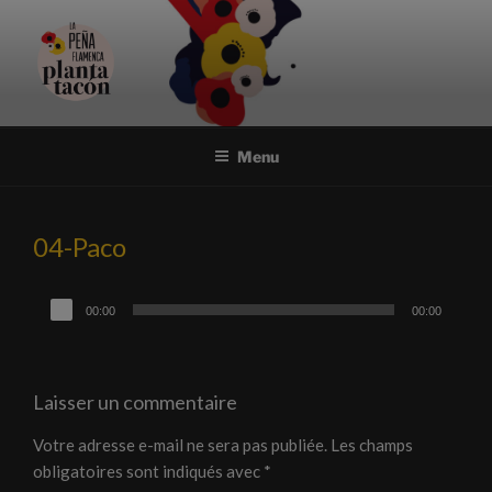
Aller
au
contenu
principal
PEÑA FLAMENCA PLANTA
Association et festival flamencos uniques à Nantes
TACÓN
Menu
04-Paco
Lecteur
00:00
00:00
audio
Laisser un commentaire
Votre adresse e-mail ne sera pas publiée.
Les champs
obligatoires sont indiqués avec
*