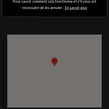
Pour savoir comment cela fonctionne et s'il vous est
44470 Thouaré-sur-Loire
nécessaire de les annuler :
En savoir plus
Tel :
06 59 07 92 34