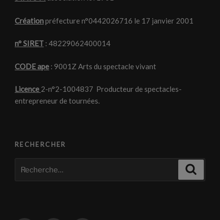
Création
préfecture n°0442026716 le 17 janvier 2001
n° SIRET
: 48229062400014
CODE ape
: 9001Z Arts du spectacle vivant
Licence
2-n°2-1004837 Producteur de spectacles-
entrepreneur de tournées.
RECHERCHER
Recherche
Recher
pour
: