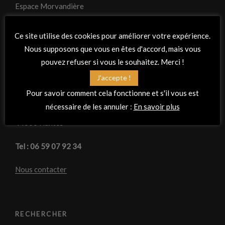
Espace Morvandière
23 rue de Mauves
Ce site utilise des cookies pour améliorer votre expérience.
Nous supposons que vous en êtes d'accord, mais vous
44470 Thouaré sur Loire
pouvez refuser si vous le souhaitez. Merci !
Centre Culturel Franco Espagnol
J'accepte !
Pour savoir comment cela fonctionne et s'il vous est
1 Rue du Guesclin
nécessaire de les annuler :
En savoir plus
44000 Nantes
Tel : 06 59 07 92 34
Nous contacter
RECHERCHER