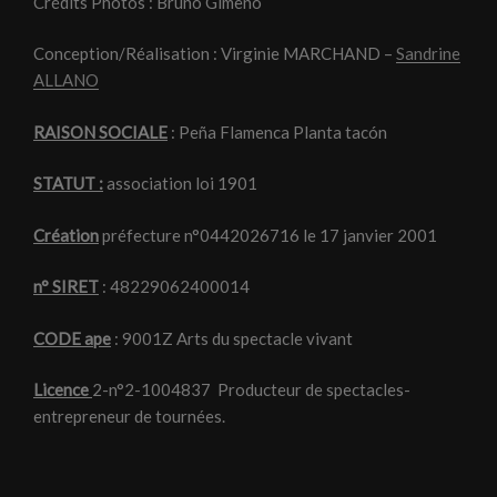
Crédits Photos : Bruno Gimeno
Conception/Réalisation : Virginie MARCHAND –
Sandrine
ALLANO
RAISON SOCIALE
: Peña Flamenca Planta tacón
STATUT :
association loi 1901
Création
préfecture n°0442026716 le 17 janvier 2001
n° SIRET
: 48229062400014
CODE ape
: 9001Z Arts du spectacle vivant
Licence
2-n°2-1004837 Producteur de spectacles-
entrepreneur de tournées.