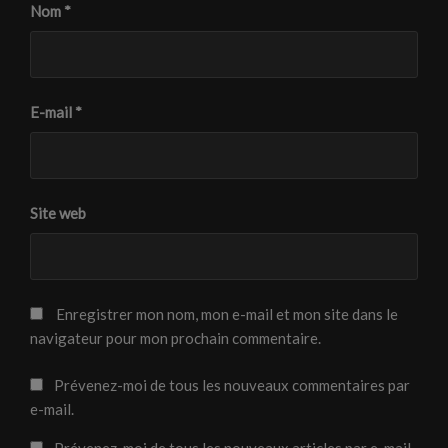
o
o
e
t
Nom
*
u
u
d
r
v
v
a
e
e
e
n
)
l
l
s
l
l
u
e
e
n
f
f
e
e
e
n
E-mail
*
n
n
o
ê
ê
u
t
t
v
r
r
e
e
e
l
)
)
l
e
Site web
f
e
n
ê
t
r
e
)
Enregistrer mon nom, mon e-mail et mon site dans le
navigateur pour mon prochain commentaire.
Prévenez-moi de tous les nouveaux commentaires par
e-mail.
Prévenez-moi de tous les nouveaux articles par e-mail.