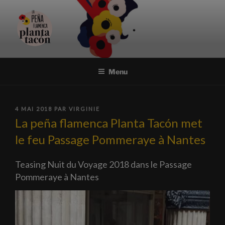
Aller
au
contenu
principal
PEÑA FLAMENCA PLANTA
Association et festival flamencos uniques à Nantes
TACÓN
Menu
PUBLIÉ
4 MAI 2018
PAR
VIRGINIE
LE
La peña flamenca Planta Tacón met
le feu Passage Pommeraye à Nantes
Teasing Nuit du Voyage 2018 dans le Passage
Pommeraye à Nantes
Lecteur
vidéo