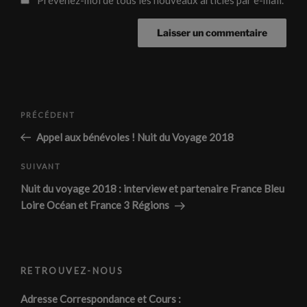
Navigation
Article
PRÉCÉDENT
de
précédent
Appel aux bénévoles ! Nuit du Voyage 2018
l’article
Article
SUIVANT
suivant
Nuit du voyage 2018 : interview et partenaire France Bleu
Loire Océan et France 3 Régions
RETROUVEZ-NOUS
Adresse Correspondance et Cours :