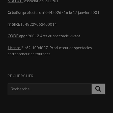
STATUT :
association loi 1901
Création
préfecture n°0442026716 le 17 janvier 2001
n° SIRET
: 48229062400014
CODE ape
: 9001Z Arts du spectacle vivant
Licence
2-n°2-1004837 Producteur de spectacles-
entrepreneur de tournées.
RECHERCHER
Recherche
Recher
pour
: