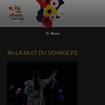
Aller
au
contenu
principal
PEÑA FLAMENCA PLANTA
Association et festival flamencos uniques à Nantes
TACÓN
Menu
40-LA NUIT DU VOYAGE P2