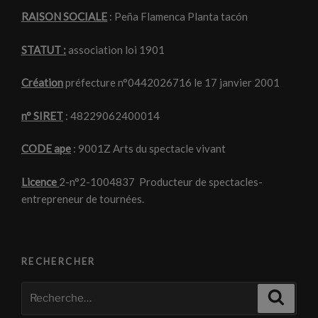
RAISON SOCIALE
: Peña Flamenca Planta tacón
STATUT :
association loi 1901
Création
préfecture n°0442026716 le 17 janvier 2001
n° SIRET
: 48229062400014
CODE ape
: 9001Z Arts du spectacle vivant
Licence
2-n°2-1004837 Producteur de spectacles-
entrepreneur de tournées.
RECHERCHER
Recherche
Recher
pour