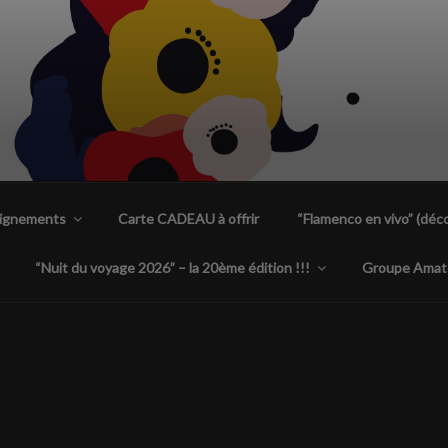
ENCA PLANTA TACÓN
 uniques à Nantes
eignements
Carte CADEAU à offrir
“Flamenco en vivo” (déco
“Nuit du voyage 2026” – la 20ème édition !!!
Groupe Amat