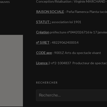
Conception/Réalisation : Virginie MARCHAND 
 mauves
RAISON SOCIALE
: Peña Flamenca Planta tacó
STATUT :
association loi 1901
Création
préfecture n°0442026716 le 17 janvie
n° SIRET
: 48229062400014
CODE ape
: 9001Z Arts du spectacle vivant
Licence
2-n°2-1004837 Producteur de spectacl
RECHERCHER
Recherche
pour
: