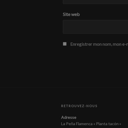
Site web
Enregistrer mon nom, mon e-m
RETROUVEZ-NOUS
Adresse
La Peña Flamenca « Planta tacón »