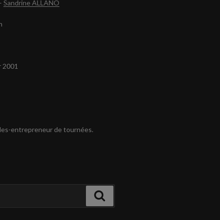
–
Sandrine ALLANO
n
r 2001
es-entrepreneur de tournées.
Recherche