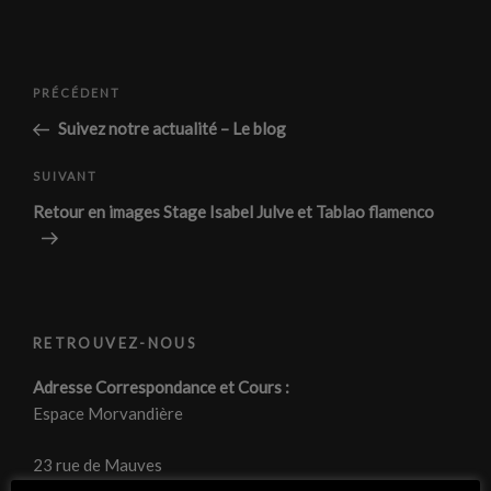
Navigation
Article
PRÉCÉDENT
de
précédent
Suivez notre actualité – Le blog
l’article
Article
SUIVANT
suivant
Retour en images Stage Isabel Julve et Tablao flamenco
RETROUVEZ-NOUS
Adresse Correspondance et Cours :
Espace Morvandière
23 rue de Mauves