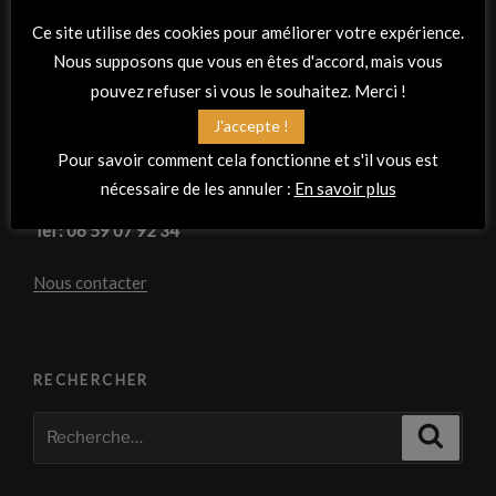
44470 Thouaré sur Loire
Ce site utilise des cookies pour améliorer votre expérience.
Nous supposons que vous en êtes d'accord, mais vous
Centre Culturel Franco Espagnol
pouvez refuser si vous le souhaitez. Merci !
J'accepte !
1 Rue du Guesclin
Pour savoir comment cela fonctionne et s'il vous est
44000 Nantes
nécessaire de les annuler :
En savoir plus
Tel : 06 59 07 92 34
Nous contacter
RECHERCHER
Recherche
Recher
pour
: