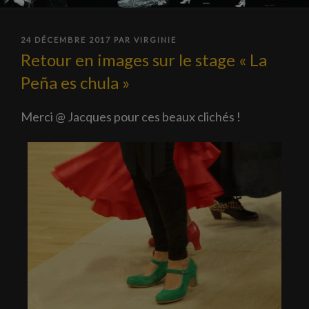
PUBLIÉ
24 DÉCEMBRE 2017
PAR
VIRGINIE
LE
Retour en images sur le stage « La
Peña es chula »
Merci @ Jacques pour ces beaux clichés !