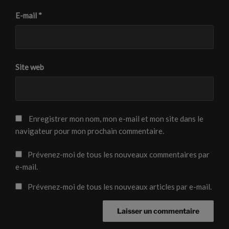
n
n
o
ê
ê
u
E-mail
*
t
t
v
r
r
e
e
e
l
)
)
l
e
f
e
n
Site web
ê
t
r
e
)
Enregistrer mon nom, mon e-mail et mon site dans le
navigateur pour mon prochain commentaire.
Prévenez-moi de tous les nouveaux commentaires par
e-mail.
Prévenez-moi de tous les nouveaux articles par e-mail.