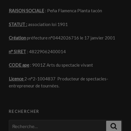
RAISON SOCIALE
: Peña Flamenca Planta tacón
STATUT :
association loi 1901
Création
préfecture n°0442026716 le 17 janvier 2001
n° SIRET
: 48229062400014
CODE ape
: 9001Z Arts du spectacle vivant
Licence
2-n°2-1004837 Producteur de spectacles-
entrepreneur de tournées.
RECHERCHER
Recherche
Recher
pour