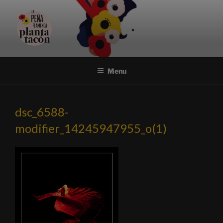
Aller
au
contenu
principal
PEÑA FLAMENCA PLANTA
Association et festival flamencos uniques à Nantes
TACÓN
Menu
dsc_6588-
modifier_14245947955_o(1)