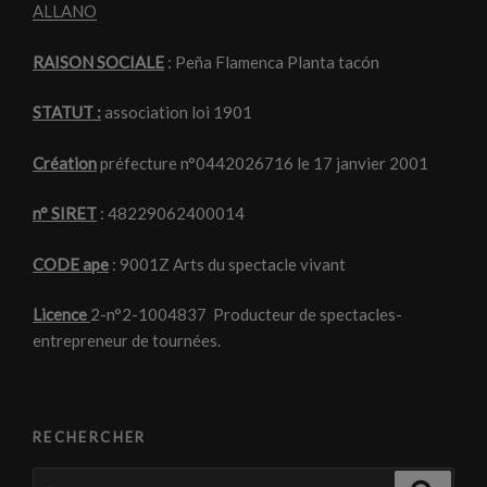
ALLANO
RAISON SOCIALE
: Peña Flamenca Planta tacón
STATUT :
association loi 1901
Création
préfecture n°0442026716 le 17 janvier 2001
n° SIRET
: 48229062400014
CODE ape
: 9001Z Arts du spectacle vivant
Licence
2-n°2-1004837 Producteur de spectacles-
entrepreneur de tournées.
RECHERCHER
Recherche
Recher