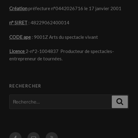
Création
préfecture n°0442026716 le 17 janvier 2001
n° SIRET
: 48229062400014
CODE ape
: 9001Z Arts du spectacle vivant
Licence
2-n°2-1004837 Producteur de spectacles-
entrepreneur de tournées.
RECHERCHER
Recherche
Recher
pour
:
Facebook
Courriel
Youtube