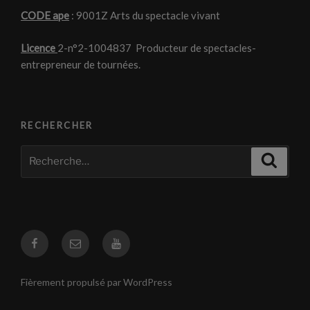
CODE ape
: 9001Z Arts du spectacle vivant
Licence
2-n°2-1004837 Producteur de spectacles-
entrepreneur de tournées.
RECHERCHER
Recherche
Recher
pour
:
Facebook
Courriel
Youtube
Fièrement propulsé par WordPress