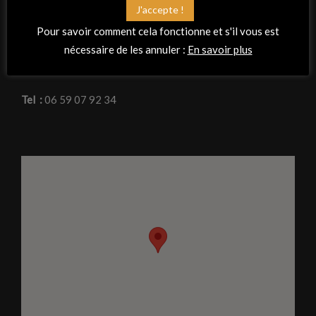
J'accepte !
Adresse
Pour savoir comment cela fonctionne et s'il vous est
La Peña Flamenca « Planta tacón »
nécessaire de les annuler :
En savoir plus
Espace de la Morvandière, 23 rue de mauves
44470 Thouaré-sur-Loire
Tel :
06 59 07 92 34