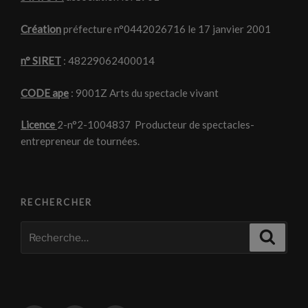
Création
préfecture n°0442026716 le 17 janvier 2001
n° SIRET
: 48229062400014
CODE ape
: 9001Z Arts du spectacle vivant
Licence
2-n°2-1004837 Producteur de spectacles-
entrepreneur de tournées.
RECHERCHER
Recherche
Recher
pour
: