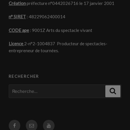
Création
préfecture n°0442026716 le 17 janvier 2001
n° SIRET
: 48229062400014
CODE ape
: 9001Z Arts du spectacle vivant
Licence
2-n°2-1004837 Producteur de spectacles-
entrepreneur de tournées.
RECHERCHER
Recherche
Recher
pour
:
Facebook
Courriel
Youtube