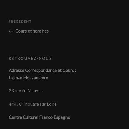
Navigation
Article
PRÉCÉDENT
de
précédent
Cours et horaires
l’article
RETROUVEZ-NOUS
Adresse Correspondance et Cours :
Espace Morvandière
23 rue de Mauves
44470 Thouaré sur Loire
Centre Culturel Franco Espagnol