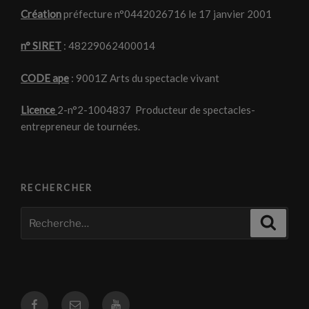
Création
préfecture n°0442026716 le 17 janvier 2001
n° SIRET
: 48229062400014
CODE ape
: 9001Z Arts du spectacle vivant
Licence
2-n°2-1004837 Producteur de spectacles-
entrepreneur de tournées.
RECHERCHER
Recherche
Recher
pour
:
Facebook
Courriel
Youtube