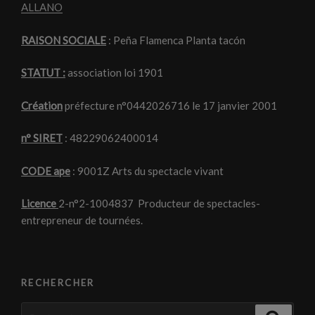
ALLANO
RAISON SOCIALE
: Peña Flamenca Planta tacón
STATUT :
association loi 1901
Création
préfecture n°0442026716 le 17 janvier 2001
n° SIRET
: 48229062400014
CODE ape
: 9001Z Arts du spectacle vivant
Licence
2-n°2-1004837 Producteur de spectacles-
entrepreneur de tournées.
RECHERCHER
Recherche
Recher