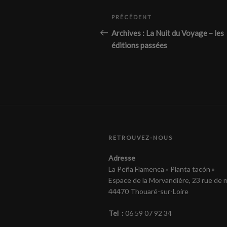
Navigation
Article
PRÉCÉDENT
de
précédent
Archives : La Nuit du Voyage – les
éditions passées
l’article
RETROUVEZ-NOUS
Adresse
La Peña Flamenca « Planta tacón »
Espace de la Morvandière, 23 rue de
44470 Thouaré-sur-Loire
Tel :
06 59 07 92 34