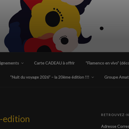
ENCA PLANTA TACÓN
 uniques à Nantes
eignements
Carte CADEAU à offrir
“Flamenco en vivo” (déco
“Nuit du voyage 2026” – la 20ème édition !!!
Groupe Amat
RETROUVEZ-
-edition
Adresse Corres