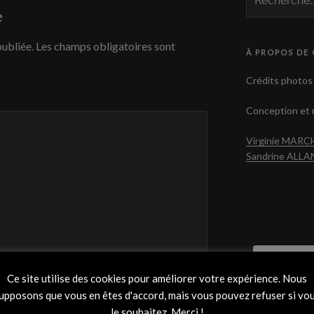
pour
e
:
publiée.
Les champs obligatoires sont
À PROPOS DE 
Crédits photos 
Conception et r
Virginie MAR
Sandrine ALL
Not
Ce site utilise des cookies pour améliorer votre expérience. Nous
upposons que vous en êtes d'accord, mais vous pouvez refuser si vo
le souhaitez. Merci !