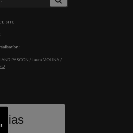
CE SITE
:
éalisation :
CHAND PASCON
/
Laura MOLINA
/
ANO
icias
us