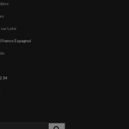
dière
es
sur Loire
l Franco Espagnol
lin
92 34
r
Recherche