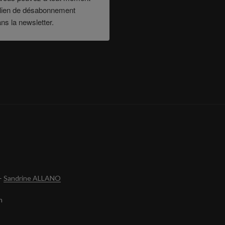
le lien de désabonnement
ans la newsletter.
–
Sandrine ALLANO
n