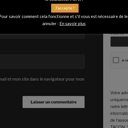
Vous sou
J'accepte !
et avoir 
Pour savoir comment cela fonctionne et s'il vous est nécessaire de le
annuler :
En savoir plus
Entrez vo
inscrire
*
ail et mon site dans le navigateur pour mon
Votre ad
uniquemen
notre lett
informati
de l'ass
TACON. V