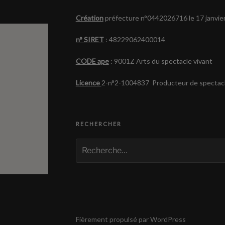
Création
préfecture n°0442026716 le 17 janvie
n° SIRET
: 48229062400014
CODE ape
: 9001Z Arts du spectacle vivant
Licence
2-n°2-1004837 Producteur de spectacl
RECHERCHER
Recherche
pour
:
Fièrement propulsé par WordPress