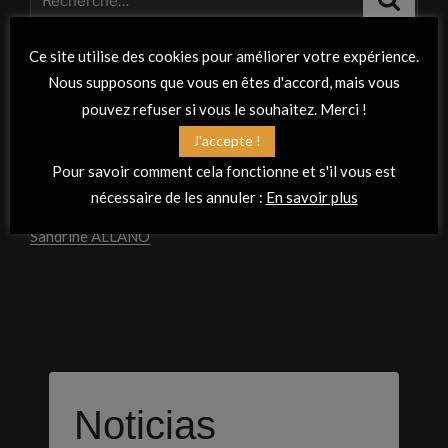
pour
:
Ce site utilise des cookies pour améliorer votre expérience.
À PROPOS DE CE SITE
Nous supposons que vous en êtes d'accord, mais vous
pouvez refuser si vous le souhaitez. Merci !
Crédits photos :
J'accepte !
Conception et réalisation :
Pour savoir comment cela fonctionne et s'il vous est
nécessaire de les annuler :
En savoir plus
Virginie MARCHAND PASCON
/
Laura MOLINA
/
Sandrine ALLANO
Noticias