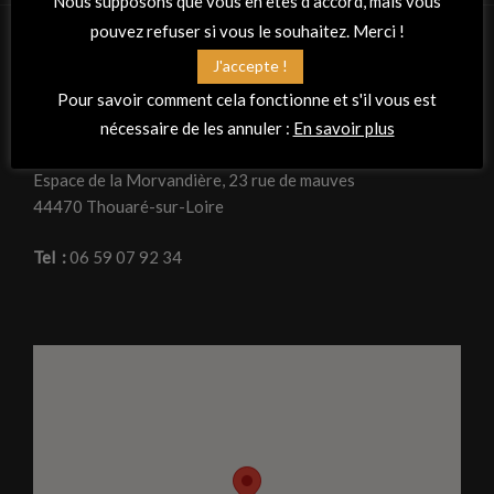
Nous supposons que vous en êtes d'accord, mais vous
pouvez refuser si vous le souhaitez. Merci !
J'accepte !
RETROUVEZ-NOUS
Pour savoir comment cela fonctionne et s'il vous est
Adresse
nécessaire de les annuler :
En savoir plus
La Peña Flamenca « Planta tacón »
Espace de la Morvandière, 23 rue de mauves
44470 Thouaré-sur-Loire
Tel :
06 59 07 92 34