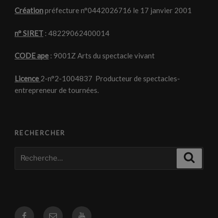
Création
préfecture n°0442026716 le 17 janvier 2001
n° SIRET
: 48229062400014
CODE ape
: 9001Z Arts du spectacle vivant
Licence
2-n°2-1004837 Producteur de spectacles-
entrepreneur de tournées.
RECHERCHER
Recherche
Recher
pour
:
Facebook
Courriel
Youtube