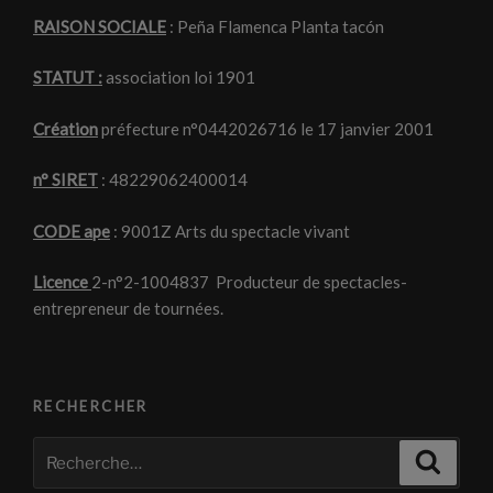
RAISON SOCIALE
: Peña Flamenca Planta tacón
STATUT :
association loi 1901
Création
préfecture n°0442026716 le 17 janvier 2001
n° SIRET
: 48229062400014
CODE ape
: 9001Z Arts du spectacle vivant
Licence
2-n°2-1004837 Producteur de spectacles-
entrepreneur de tournées.
RECHERCHER
Recherche
Recher
pour