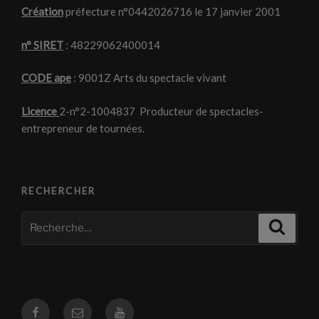
Création
préfecture n°0442026716 le 17 janvier 2001
n° SIRET
: 48229062400014
CODE ape
: 9001Z Arts du spectacle vivant
Licence
2-n°2-1004837 Producteur de spectacles-
entrepreneur de tournées.
RECHERCHER
Recherche
Recher
pour
:
Facebook
Courriel
Youtube