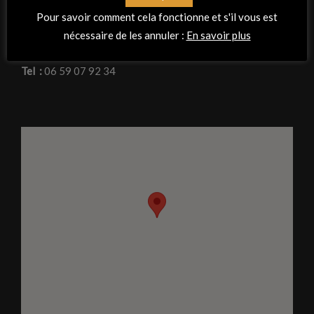
La Peña Flamenca « Planta tacón »
Pour savoir comment cela fonctionne et s'il vous est
Espace de la Morvandière, 23 rue de mauves
nécessaire de les annuler :
En savoir plus
44470 Thouaré-sur-Loire
Tel :
06 59 07 92 34