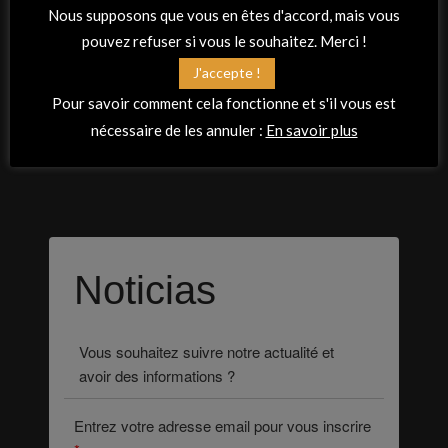
Nous supposons que vous en êtes d'accord, mais vous
Conception et réalisation :
pouvez refuser si vous le souhaitez. Merci !
J'accepte !
Virginie MARCHAND PASCON
/
Laura MOLINA
/
Sandrine ALLANO
Pour savoir comment cela fonctionne et s'il vous est
nécessaire de les annuler :
En savoir plus
Noticias
Vous souhaitez suivre notre actualité et
avoir des informations ?
Entrez votre adresse email pour vous inscrire