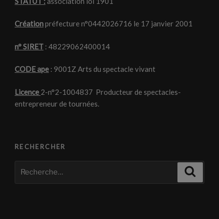
STATUT :
association loi 1901
Création
préfecture n°0442026716 le 17 janvier 2001
n° SIRET
: 48229062400014
CODE ape
: 9001Z Arts du spectacle vivant
Licence
2-n°2-1004837 Producteur de spectacles-
entrepreneur de tournées.
RECHERCHER
Recherche
Recher
pour
: