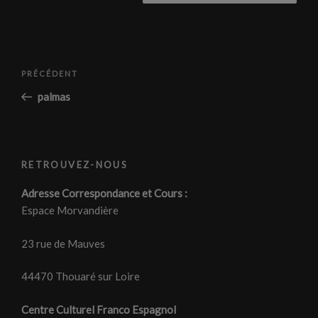
Navigation
Article
PRÉCÉDENT
de
précédent
palmas
l’article
RETROUVEZ-NOUS
Adresse Correspondance et Cours :
Espace Morvandière
23 rue de Mauves
44470 Thouaré sur Loire
Centre Culturel Franco Espagnol