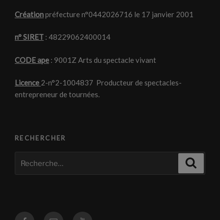
Création
préfecture n°0442026716 le 17 janvier 2001
n° SIRET
: 48229062400014
CODE ape
: 9001Z Arts du spectacle vivant
Licence
2-n°2-1004837 Producteur de spectacles-
entrepreneur de tournées.
RECHERCHER
Recherche
Recher
pour
:
Facebook
Courriel
Youtube